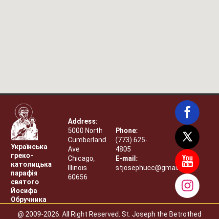
Address:
5000 North
Phone:
Cumberland
(773) 625-
Українська
Ave
4805
греко-
Chicago,
E-mail:
католицька
Illinois
stjosephucc@gmail.com
парафія
60656
святого
Йосифа
Обручника
@ 2009-2026. All Right Reserved. St. Joseph the Betrothed