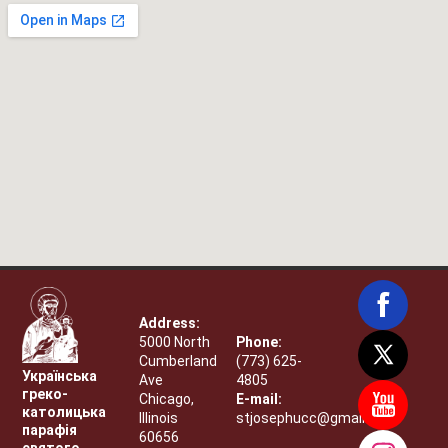
Address:
5000 North
Phone:
Cumberland
(773) 625-
Українська
Ave
4805
греко-
Chicago,
E-mail:
католицька
Illinois
stjosephucc@gmail.com
парафія
60656
святого