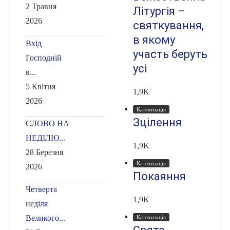
2 Травня
Літургія –
2026
святкування,
в якому
Вхід
участь беруть
Господній
усі
в...
5 Квітня
1,9K
2026
Катехизація
Зцілення
СЛОВО НА
НЕДІЛЮ...
1,9K
28 Березня
Катехизація
2026
Покаяння
Четверта
1,9K
неділя
Великого...
Катехизація