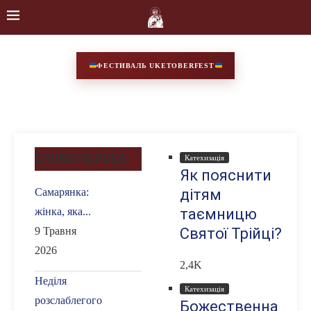
ФЕСТИВАЛЬ UKETOBERFEST
СЛОВО ПАРОХА
Катехизація
Як пояснити
Самарянка:
дітям
жінка, яка...
таємницю
9 Травня
Святої Трійці?
2026
2,4K
Неділя
Катехизація
розслаблегого
Божественна