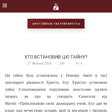
ФЕСТИВАЛЬ UKETOBERFEST
ХТО ВСТАНОВИВ ЦЮ ТАЙНУ?
27 Жовтня 2024
204
A+
A-
Ця тайна була установлена у Новому Завіті в часі
прилюдної діяльності Христа. Ісус Христос установив
тайну Єлеопомазання поручивши апостолам зціляти
хворих, як про це говорить Євангеліє від
Матея: «Прикликавши своїх дванадцять учнів, Ісус дав їм
владу над нечистими духами, щоб їх виганяли і лікували