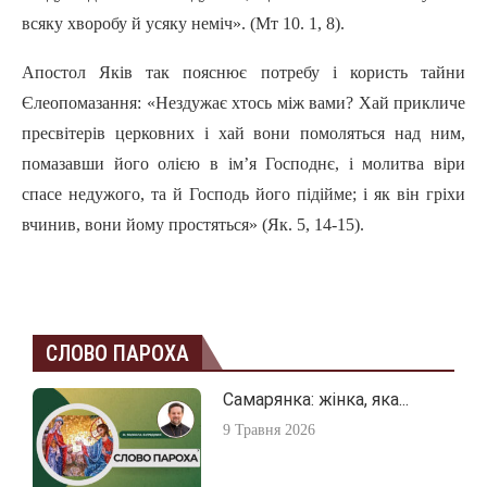
всяку хворобу й усяку неміч». (Мт 10. 1, 8).
Апостол Яків так пояснює потребу і користь тайни
Єлеопомазання: «Нездужає хтось між вами? Хай прикличе
пресвітерів церковних і хай вони помоляться над ним,
помазавши його олією в ім’я Господнє, і молитва віри
спасе недужого, та й Господь його підійме; і як він гріхи
вчинив, вони йому простяться» (Як. 5, 14-15).
СЛОВО ПАРОХА
Самарянка: жінка, яка...
9 Травня 2026