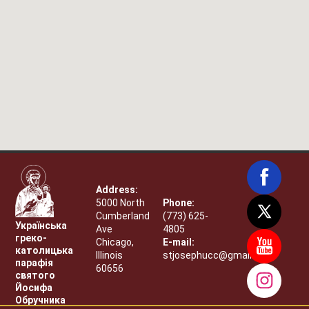
Address:
5000 North
Phone:
Cumberland
(773) 625-
Українська
Ave
4805
греко-
Chicago,
E-mail:
католицька
Illinois
stjosephucc@gmail.com
парафія
60656
святого
Йосифа
Обручника