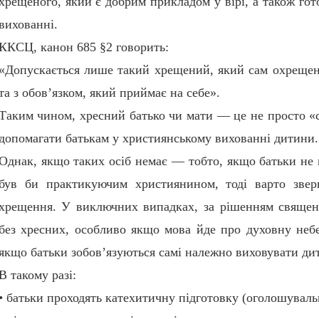
хрещеного, який є добрим прикладом у вірі, а також г
вихованні.
ККСЦ, канон 685 §2 говорить:
«Допускається лише такий хрещений, який сам охрещени
та з обов’язком, який приймає на себе».
Таким чином, хресний батько чи мати — це не просто «с
допомагати батькам у християнському вихованні дитини.
Однак, якщо таких осіб немає — тобто, якщо батьки не 
був би практикуючим християнином, тоді варто зверн
хрещення. У виключних випадках, за рішенням священ
без хресних, особливо якщо мова йде про духовну небе
якщо батьки зобов’язуються самі належно виховувати дит
В такому разі:
• батьки проходять катехитичну підготовку (оголошувальн