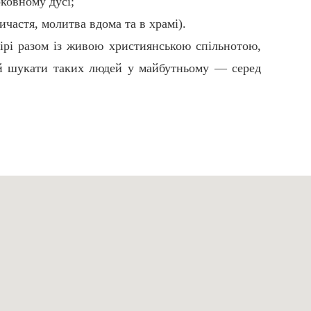
рковному дусі;
ичастя, молитва вдома та в храмі).
ірі разом із живою християнською спільнотою,
 й шукати таких людей у майбутньому — серед