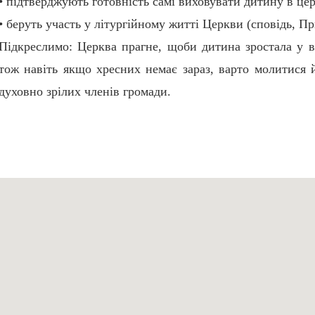
• підтверджують готовність самі виховувати дитину в це
• беруть участь у літургійному житті Церкви (сповідь, Пр
Підкреслимо: Церква прагне, щоби дитина зростала у в
тож навіть якщо хресних немає зараз, варто молитися
духовно зрілих членів громади.