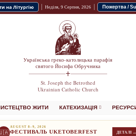
ти на Літургію
Пожертва / Su
Неділя, 9 Серпня, 2026
Українська греко-католицька парафія
святого Йосифа Обручника
St. Joseph the Betrothed
Ukrainian Catholic Church
ИСТЕЦТВО ЖИТИ
КАТЕХИЗАЦІЯ
РЕСУРС
AUGUST 8–9, 2026
ФЕСТИВАЛЬ UKETOBERFEST
🇺🇦
ДЕТАЛІ