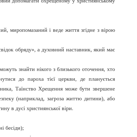
отовий допомагати охрещеному у християнському
й, миропомазаний і веде життя згідне з вірою
відок обряду», а духовний наставник, який має
можуть знайти нікого з близького оточення, хто
утися до пароха тієї церкви, де планується
ника, Таїнство Хрещення може бути звершене
зпеку (наприклад, загроза життю дитини), або
ину в дусі християнської віри.
і бесіди);