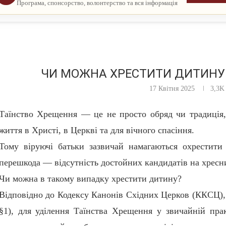
Програма, спонсорство, волонтерство та вся інформація
ЧИ МОЖНА ХРЕСТИТИ ДИТИНУ 
17 Квітня 2025
3,3K
Таїнство Хрещення — це не просто обряд чи традиція
життя в Христі, в Церкві та для вічного спасіння.
Тому віруючі батьки зазвичай намагаються охрестити
перешкода — відсутність достойних кандидатів на хресни
Чи можна в такому випадку хрестити дитину?
Відповідно до Кодексу Канонів Східних Церков (ККСЦ),
§1), для уділення Таїнства Хрещення у звичайній пра