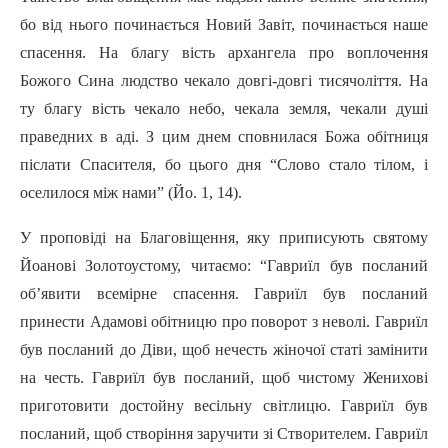
бо від нього починається Новий Завіт, починається наше
спасення. На благу вість архангела про воплочення
Божого Сина людство чекало довгі-довгі тисячоліття. На
ту благу вість чекало небо, чекала земля, чекали душі
праведних в аді. З цим днем сповнилася Божа обітниця
післати Спасителя, бо цього дня “Слово стало тілом, і
оселилося між нами” (Йо. 1, 14).
У проповіді на Благовіщення, яку приписують святому
Йоанові Золотоустому, читаємо: “Гавриїл був посланий
об’явити всемірне спасення. Гавриїл був посланий
принести Адамові обітницю про поворот з неволі. Гавриїл
був посланий до Діви, щоб нечесть жіночої статі замінити
на честь. Гавриїл був посланий, щоб чистому Женихові
приготовити достойну весільну світлицю. Гавриїл був
посланий, щоб створіння заручити зі Створителем. Гавриїл