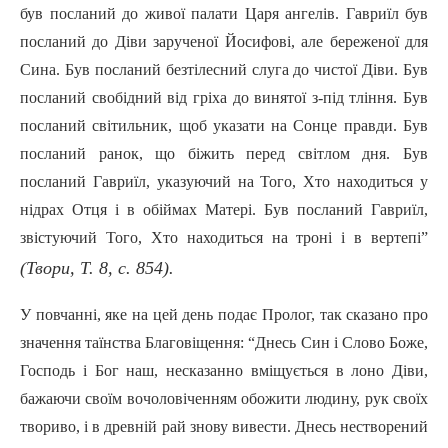
був посланий до живої палати Царя ангелів. Гавриїл був
посланий до Діви зарученої Йосифові, але береженої для
Сина. Був посланий безтілесний слуга до чистої Діви. Був
посланий свобідний від гріха до винятої з-під тління. Був
посланий світильник, щоб указати на Сонце правди. Був
посланий ранок, що біжить перед світлом дня. Був
посланий Гавриїл, указуючий на Того, Хто находиться у
нідрах Отця і в обіймах Матері. Був посланий Гавриїл,
звістуючий Того, Хто находиться на троні і в вертепі”
(Твори, Т. 8, с. 854).
У повчанні, яке на цей день подає Пролог, так сказано про
значення таїнства Благовіщення: “Днесь Син і Слово Боже,
Господь і Бог наш, несказанно вміщується в лоно Діви,
бажаючи своїм вочоловіченням обожити людину, рук своїх
твориво, і в древній рай знову вивести. Днесь нестворений