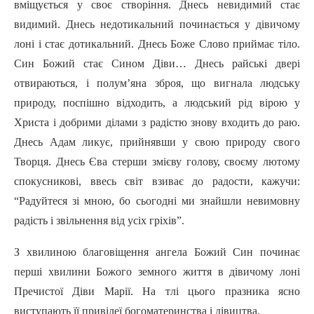
вміщується у своє створіння. Днесь невидимий стає
видимий. Днесь недотикальний починається у дівичому
лоні і стає дотикальний. Днесь Боже Слово приймає тіло.
Син Божий стає Сином Діви… Днесь райські двері
отвираються, і полум’яна зброя, що вигнала людську
природу, поспішно відходить, а людський рід вірою у
Христа і добрими ділами з радістю знову входить до раю.
Днесь Адам ликує, прийнявши у свою природу свого
Творця. Днесь Єва стерши змієву голову, своєму лютому
спокусникові, ввесь світ взиває до радости, кажучи:
“Радуйтеся зі мною, бо сьогодні ми знайшли невимовну
радість і звільнення від усіх гріхів”.
З хвилиною благовіщення ангела Божий Син починає
перші хвилини Божого земного життя в дівичому лоні
Пречистої Діви Марії. На тлі цього празника ясно
виступають її привілеї богоматеринства і дівицтва.