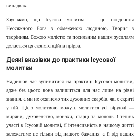
випадках.
Зауважмо, що Ісусова молитва — це поєднання
Неосяжного Бога з обмеженою людиною, Творця з
творінням. Божою милістю та посильним нашим зусиллям
долається ця екзистенційна прірва.
Деякі вказівки до практики Ісусової
молитви
Надійшов час зупинитися на практиці Ісусової молитви,
адже без цього вона залишиться для нас лише на рівні
знання, а ми не осягнемо тих духовних скарбів, які є скриті
у ній. Цією молитвою можуть молитися yci віруючі —
миряни, духовенство, монахи, старці та молодь. Степінь
участі в Ісусовій молитві, ïї інтенсивність в нашому житті
залежатиме не тільки від нaшoгo бажання, а й від наших