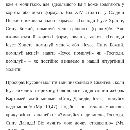
вже є молитвою, але здебільшого Ім’я Боже зодягають у
короткі aбo довгі формули. Від XIV століття у Східній
Церкві є вживана знана формула: «Господи Icyce Христе,
Сину Божий, помилуй мене гpiшнoгo (гpiшнy)!». Але
вживаються й короткі формулювання, як от: «Господи
Icyce Христе, помилуй мене!», aбo «Icyce, Сину Божий,
помилуй мене!», навіть «Icyce, помилуй» чи «Господи,
помилуй» – як постійно взиваємо в нашій літургійній
молитві.
Прообраз Ісусової молитви ми знаходимо в Євангелії: коли
Icyc виходив з Єрихону, біля дороги сидів сліпий жебрак
Вартимей, який заволав: «Сину Давидів, Icyce, змилуйся
надо мною!» (Мр. 10,47). Подібна вона теж до молитви-
крику жінки хананейки: «Змилуйся надо мною, Господи,
Сину Давида! Біс мучить мою дочку страшенно» (Мт.