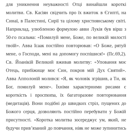
для уникнення неуважності Отці винайшли короткі
молитви. Св. Касіян свідчить про ïx вжиток в Єгипті, на
Синаї, в Палестині, Сирії та цілому християнському світі.
Наприклад, улюбленою формулою авви Лукія був вipш з
50-гo псальма: «Помилуй мене, Боже, по великій милості
твоїй». Авва Ісаак постійно повторював: «О Боже, рятуй
мене, о Господи, мені на допомогу поспішися!» (Пc.69,2).
Св. Йоанікій Великий вживав молитву: «Уповання моє
Отець, прибіжище моє Син, покров мій Дух Святий».
Авва Апполоній молився: «Я, як чоловік згрішив, а Ти, як
Бог, помилуй мене». Їхніми характерними рисами є
короткість i npocmoma, ïx багаторазове повторювання
(медитація). Вони подібні до швидких стріл, пущених до
Божого серця, дозволяють постійно перебувати у Божій
присутності. «Коротка молитва зосереджує ум, який, не
будучи прив’язаний до повчання, ніяк не може зупинитись