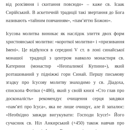
від розсіяння i скитання повсюди» – каже св. Ісаак
Сирійський. В аскетичній традиції такі звертання до Бога
називають «тайним повчанням», «пам’яттю Божою».
Ісусова молитва виникає як наслідок злиття двох форм
християнської молитви: «короткої молитви» i «призивання
Імені». Це відбулося в середині V ст. в лоні синайської
монашої традиції з центром навколо монастиря св.
Катерини (монастир «Неопалимої Купини»), який
розташований у підніжжі гори Синай. Першу письмову
згадку про Ісусову молитву знаходимо у св. Діадоха,
єпиcкoпa Фотіки (+486), який у своїй книзі «Сто глав про
досконалість» рекомендує очищення серця завдяки
«пам’яті про Icyca», яка не лише очищує, але й запалює:
«Необхідно завжди вигукувати: Господи Icyce!» Його
сучасник св. Ніл Анкирський (+450) також навчав про