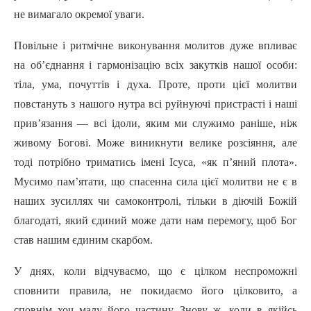
не вимагало окремої уваги.
Повільне i ритмічне виконування молитов дуже впливає
на об’єднання i гармонізацію всіх закутків нашої особи:
тіла, ума, почуттів i духа. Проте, проти цієї молитви
повстануть з нашого нутра всі руйнуючі пристрасті i наші
прив’язання — всі ідоли, яким ми служимо раніше, ніж
живому Богові. Може виникнути велике розсіяння, але
тоді потрібно триматись імені Icyca, «як п’яний плота».
Мусимо пам’ятати, що спасенна сила цієї молитви не є в
наших зусиллях чи самоконтролі, тільки в діючій Божій
благодаті, який єдиний може дати нам перемогу, щоб Бог
став нашим єдиним скарбом.
У днях, коли відчуваємо, що є цілком неспроможні
сповнити правила, не покидаємо його цілковито, а
сповнім хоч малу його частину. Знову ж, коли в якійсь