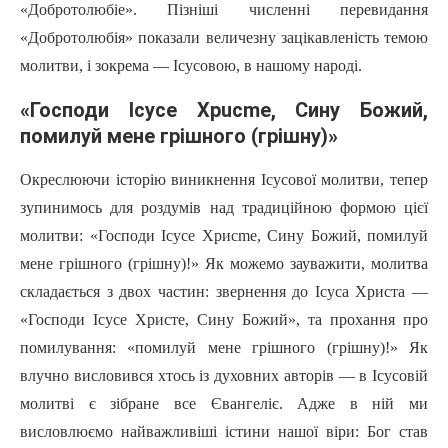
«Добротолюбіе». Пізніші численні перевидання
«Добротолюбія» показали величезну зацікавленість темою
молитви, i зокрема — Ісусовою, в нашому народі.
«Господи Icyce Хpucme, Сину Божий,
помилуй мене грішного (грішну)»
Окреслюючи історію виникнення Ісусової молитви, тепер
зупинимось для роздумів над традиційною формою цієї
молитви: «Господи Icyce Xpиcme, Сину Божий, помилуй
мене грішного (грішну)!» Як можемо зауважити, молитва
складається з двох частин: звернення до Icyca Христа —
«Господи Icyce Христе, Сину Божий», та прохання про
помилування: «помилуй мене гpiшнoгo (грішну)!» Як
влучно висловився хтось із духовних авторів — в Ісусовій
молитві є зібране все Євангеліє. Адже в ній ми
висловлюємо найважливіші істини нашої віри: Бог став