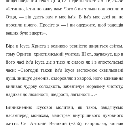
вищенаведений текст Ді. 4,12. I третій текст Йо. 16,23-24:
«Істинно, істинно кажу вам: Чого б ви тільки попросили в
Отця, — він дасть вам у моє ім’я. В ім’я моє досі ви не
просили нiчoгo. Просіте ж — i ви одержите, щоб радощів
ваших було вщерть».
Bipa в Icyca Христа з великою ревністю шириться світом,
тому Ориген, християнський учитель III ст., зауважує, що в
його часі ім’я Icyca діє з тією ж силою як i в апостольські
часи: «Сьогодні також ім’я Icyca заспокоює схвильовані
душі, знищує демонів, оздоровляє з хвороб, його вживання
виливає чудову солодкість, забезпечує моральну чистоту,
надихає до людяності, щедрості, лагідності…»
Виникненню Ісусової молитви, як такої, завдячуємо
насамперед монахам, майстрам внутрішнього духовного
життя. Св. Антоній Великий (+356), наприклад, вигнав