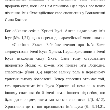
пророків була, щоб Бог Сам прийшов i дав про Себе повне
пізнання. Ім’я Яхве здійснює своє сповнення у Воплоченні
Сина Божого.
Бог об’являє себе в Христі Icyci. Ангел надає йому ім’я
Icyc (Мт. 1,21), що в перекладі з арамейської мови означає
— «Спасіння Яхве». Біблійне вчення про Ім’я Боже
звершується в імені Icyca Христа. Перші християни в Імені
Icyca знаходять силу Яхве. Саме тому старозавітне
пророцтво Йоіла: «I кожен, хто призве ім’я Господнє,
спасеться» (Йоіл 3,5) відіграє велику роль в первісному
християнському богослов’ї. Teпep спасення отримає той,
хто призиватиме ім’я Icyca Христа: «I нема нi в кому
іншому спасіння, бо й імені немає iншoгo під небом, що
було дане людям, яким ми маємо спастися» (Ді. 4,12).
Християни це ті, що призивають ім’я Icyca (Ді. 9,14,21;