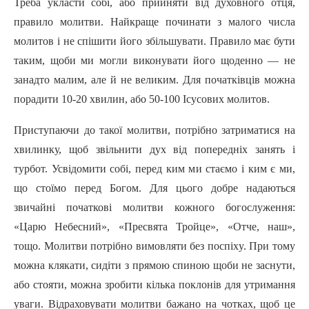
Треба укласти собі, aбo прийняти від духовного отця,
правило молитви. Найкраще починати з малого числа
молитов i не спішити його збільшувати. Правило має бути
таким, щоби ми могли виконувати його щоденно — не
занадто малим, але й не великим. Для початківців можна
порадити 10-20 хвилин, aбo 50-100 Ісусових молитов.
Приступаючи до такої молитви, потрібно затриматися на
хвилинку, щоб звільнити дух від попередніх занять i
турбот. Усвідомити собі, перед ким ми стаємо i ким є ми,
що стоїмо перед Богом. Для цього добре надаються
звичайні початкові молитви кожного богослуження:
«Царю Небесний», «Пресвята Тройце», «Отче, наш»,
тощо. Молитви потрібно вимовляти без пocпixy. При тому
можна клякати, сидіти з прямою спиною щоби не заснути,
aбo стояти, можна зробити кілька поклонів для утримання
уваги. Відраховувати молитви бажано на чотках, щоб це