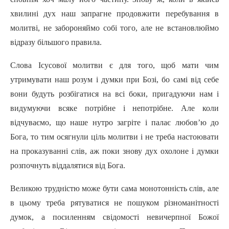
хвилині дух наш запрагне продовжити перебування в
молитві, не забороняймо собі того, але не встановлюймо
відразу більшого правила.
Слова Ісусової молитви є для того, щоб мати чим
утримувати наш розум i думки при Бозі, бо самі від себе
вони будуть розбігатися на всі боки, пригадуючи нам i
видумуючи всяке потрібне i непотрібне. Але коли
відчуваємо, що наше нутро загріте i палає любов’ю до
Бога, то тим осягнули ціль молитви i не треба настоювати
на проказуванні слів, аж поки знову дух охолоне i думки
розпочнуть віддалятися від Бога.
Великою трудністю може бути сама монотонність слів, але
в цьому треба рятуватися не пошуком різноманітності
думок, а посиленням свідомості невичерпної Божої