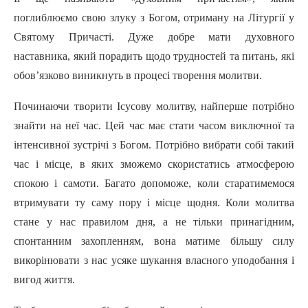
поглиблюємо свою злуку з Богом, отриману на Літургії у
Святому Причасті. Дуже добре мати духовного
наставника, який порадить щодо трудностей та питань, які
обов’язково виникнуть в процесі творення молитви.
Починаючи творити Ісусову молитву, найперше потрібно
знайти на неї час. Цей час має стати часом виключної та
інтенсивної зустрічі з Богом. Потрібно вибрати собі такий
час i місце, в яких зможемо скористатись атмосферою
спокою i сaмoти. Багато допоможе, коли старатимемося
втримувати ту саму пopy i місце щодня. Коли молитва
стане у нас правилом дня, а не тільки принагідним,
спонтанним захопленням, вона матиме більшу силу
викорінювати з нас усяке шукання власного уподобання i
вигод життя.