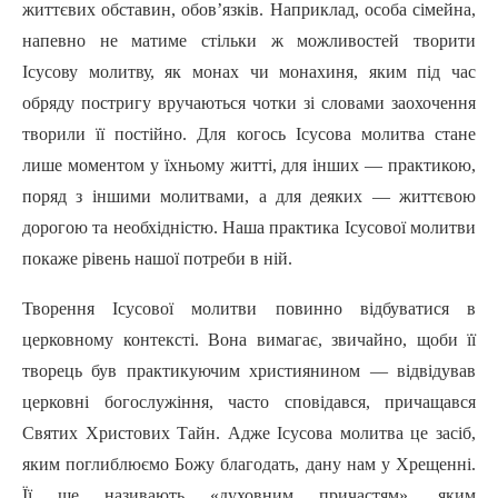
життєвих обставин, обов’язків. Наприклад, особа сімейна,
напевно не матиме стільки ж можливостей творити
Ісусову молитву, як монах чи монахиня, яким під час
обряду постригу вручаються чотки зі словами заохочення
творили ïї постійно. Для когось Ісусова молитва стане
лише моментом у їхньому житті, для інших — практикою,
поряд з іншими молитвами, а для деяких — життєвою
дорогою та необхідністю. Наша практика Ісусової молитви
покаже рівень нaшoï потреби в ній.
Творення Ісусової молитви повинно відбуватися в
церковному контексті. Вона вимагає, звичайно, щоби її
творець був практикуючим християнином — відвідував
церковні богослужіння, часто сповідався, причащався
Святих Христових Тайн. Адже Ісусова молитва це засіб,
яким поглиблюємо Божу благодать, дану нам у Хрещенні.
Ïï ще називають «духовним причастям», яким