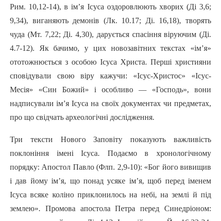
Рим. 10,12-14), в ім’я Icyca оздоровлюють хворих (Ді 3,6;
9,34), виганяють демонів (Лк. 10.17; Ді. 16,18), творять
чуда (Мт. 7,22; Ді. 4,30), дарується спасіння віруючим (Ді.
4.7-12). Як бачимо, у цих новозавітних текстах «ім’я»
ототожнюється з особою Icyca Христа. Перші християни
сповідували свою віру кажучи: «Ісус-Христос» «Ісус-
Месія» «Син Божий» i особливо — «Господь», вони
надписували ім’я Icyca на своїх документах чи предметах,
про що свідчать археологічні дослідження.
Три тексти Нового Заповіту показують важливість
поклоніння імені Icyca. Подаємо в хронологічному
порядку: Апостол Павло (Флп. 2,9-10): «Бог його вивищив
i дав йому ім’я, що понад усяке ім’я, щоб перед іменем
Icyca всяке коліно приклонилось на небі, на землі й під
землею». Промова апостола Петра перед Синедріоном: