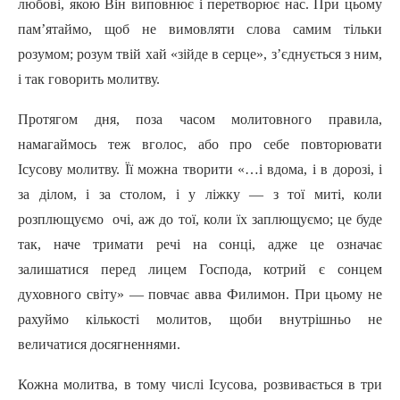
любові, якою Biн виповнює i перетворює нас. При цьому
пам’ятаймо, щоб не вимовляти слова самим тільки
розумом; розум твій хай «зійде в серце», з’єднується з ним,
i так говорить молитву.
Протягом дня, поза часом молитовного правила,
намагаймось теж вголос, aбo про себе повторювати
Ісусову молитву. Ïï можна творити «…i вдома, i в дорозі, i
за ділом, i за столом, i у ліжку — з тої миті, коли
розплющуємо очі, аж до тої, коли ïx заплющуємо; це буде
так, наче тримати речі на сонці, адже це означає
залишатися перед лицем Господа, котрий є сонцем
духовного світу» — повчає авва Филимон. При цьому не
рахуймо кількості молитов, щоби внутрішньо не
величатися досягненнями.
Кожна молитва, в тому числі Ісусова, розвивається в три