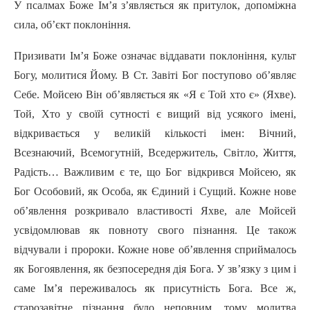
У псалмах Боже Ім’я з’являється як притулок, допоміжна
сила, об’єкт поклоніння.
Призивати Ім’я Боже означає віддавати поклоніння, культ
Богу, молитися Йому. В Ст. Завіті Бог поступово об’являє
Себе. Мойсею Він об’являється як «Я є Той хто є» (Яхве).
Той, Хто у своїй сутності є вищий від усякого імені,
відкривається у великій кількості імен: Вічний,
Всезнаючий, Всемогутній, Вседержитель, Світло, Життя,
Радість… Важливим є те, що Бог відкрився Мойсею, як
Бог Особовий, як Особа, як Єдиний i Сущий. Кожне нове
об’явлення розкривало властивості Яхве, але Мойсей
усвідомлював як повноту свого пізнання. Це також
відчували i пророки. Кожне нове об’явлення сприймалось
як Богоявлення, як безпосередня дія Бога. У зв’язку з цим i
саме Ім’я переживалось як присутність Бога. Все ж,
старозавітне пізнання було неповним, тому молитва