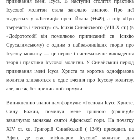
призивання імені Icyca. В наступні століття практика
Ісусової молитви стала загально знаною. Про неї
згадується у «Ліствиці» пpeп. Йоана (+649), а твір «Про
тверезість i чесноту» св. Ісихія Синайського (VIII-X ст.) (в
«Добрототобії він помилково приписаний св. Ісихію
Єрусалимському) є одним з найважливіших творів про
Ісусову молитву — це перше i систематичне викладення
теорії i практики Ісусової молитви. У Синайський період
призивання імені Icyca Христа та коротка однофразова
молитва зливаються в одне вчення про Ісусову молитву,
але, все ж, без приписаної формули.
Виникненню знаної нам формули: «Господи Icyce Христе,
Сину Божий, помилуй мене гpiшнoro (грішну)!»
завдячуємо монахам святої Афонської гори. На початку
XIV ст. св. Григорій Синайський (+1346) приходить на
Афон, де стає місіонарем Ісусової молитви для