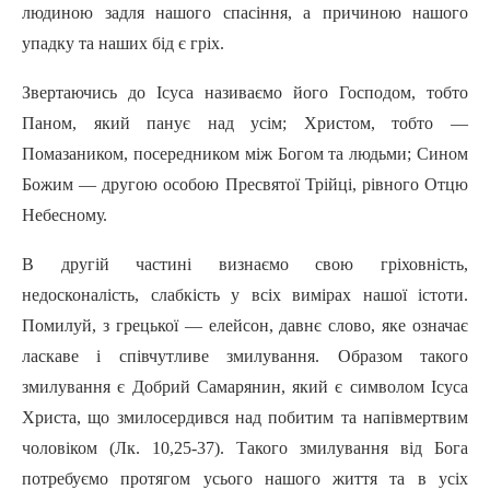
людиною задля нашого спасіння, а причиною нашого
упадку та наших бід є гpix.
Звертаючись до Icyca називаємо його Господом, тобто
Паном, який панує над усім; Христом, тобто —
Помазаником, посередником між Богом та людьми; Сином
Божим — другою особою Пресвятої Трійці, рівного Отцю
Небесному.
В другій частині визнаємо свою гріховність,
недосконалість, слабкість у всіх вимірах нашої істоти.
Помилуй, з грецької — елейсон, давнє слово, яке означає
ласкаве i співчутливе змилування. Образом такого
змилування є Добрий Самарянин, який є символом Icyca
Христа, що змилосердився над побитим та напівмертвим
чоловіком (Лк. 10,25-37). Такого змилування від Бога
потребуємо протягом усього нашого життя та в ycix