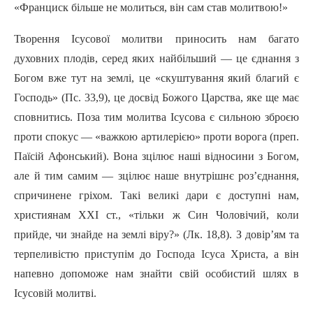
«Франциск більше не молиться, він сам став молитвою!»
Творення Ісусової молитви приносить нам багато
духовних плодів, серед яких найбільший — це єднання з
Богом вже тут на землі, це «скуштування який благий є
Господь» (Пc. 33,9), це досвід Божого Царства, яке ще має
сповнитись. Поза тим молитва Ісусова є сильною зброєю
проти спокус — «важкою артилерією» проти ворога (пpeп.
Паїсій Афонський). Вона зцілює наші відносини з Богом,
але й тим самим — зцілює наше внутрішнє роз’єднання,
спричинене гріхом. Такі великі дари є доступні нам,
християнам XXI ст., «тільки ж Син Чоловічий, коли
прийде, чи знайде на землі віру?» (Лк. 18,8). З довір’ям та
терпеливістю приступім до Господа Icyca Христа, а він
напевно допоможе нам знайти свій особистий шлях в
Ісусовій молитві.