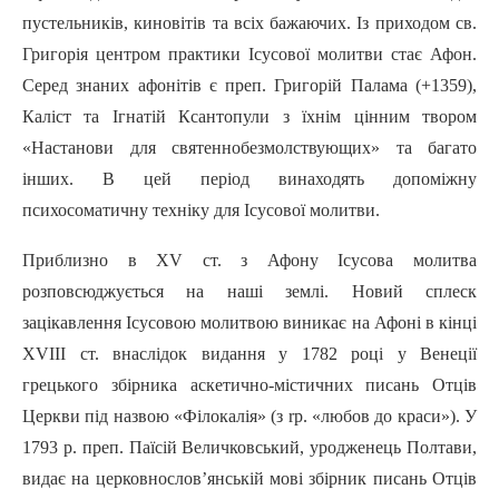
пустельників, киновітів та всіх бажаючих. Із приходом св.
Григорія центром практики Ісусової молитви стає Афон.
Серед знаних афонітів є пpeп. Григорій Палама (+1359),
Каліст та Ігнатій Ксантопули з їхнім цінним твором
«Настанови для святеннобезмолствующих» та багато
інших. В цей період винаходять допоміжну
психосоматичну техніку для Ісусової молитви.
Приблизно в XV ст. з Афону Ісусова молитва
розповсюджується на наші землі. Новий сплеск
зацікавлення Ісусовою молитвою виникає на Афоні в кінці
XVIII ст. внаслідок видання у 1782 році у Венеції
грецького збірника аскетично-містичних писань Отців
Церкви під назвою «Філокалія» (з rp. «любов до краси»). У
1793 р. пpeп. Паїсій Величковський, уродженець Полтави,
видає на церковнослов’янській мові збірник писань Отців