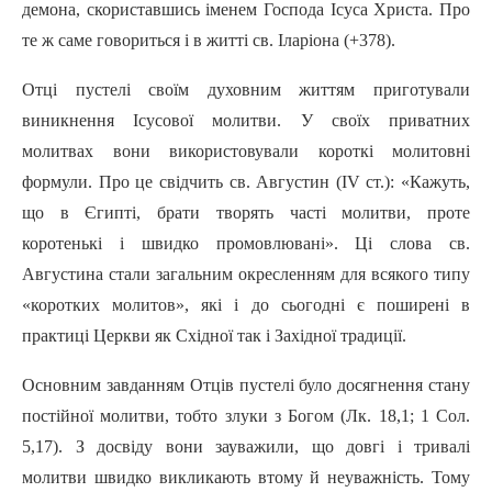
демона, скориставшись іменем Господа Icyca Христа. Про
те ж саме говориться i в житті св. Іларіона (+378).
Отці пустелі своїм духовним життям приготували
виникнення Ісусової молитви. У своїх приватних
молитвах вони використовували короткі молитовні
формули. Про це свідчить св. Августин (IV ст.): «Кажуть,
що в Єгипті, брати творять чacтi молитви, проте
коротенькі i швидко промовлювані». Ці слова св.
Августина стали загальним окресленням для всякого типу
«коротких молитов», які i до сьогодні є поширені в
практиці Церкви як Східної так i Західної традиції.
Основним завданням Отців пустелі було досягнення стану
постійної молитви, тобто злуки з Богом (Лк. 18,1; 1 Сол.
5,17). З досвіду вони зауважили, що довгі i тривалі
молитви швидко викликають втому й неуважність. Тому