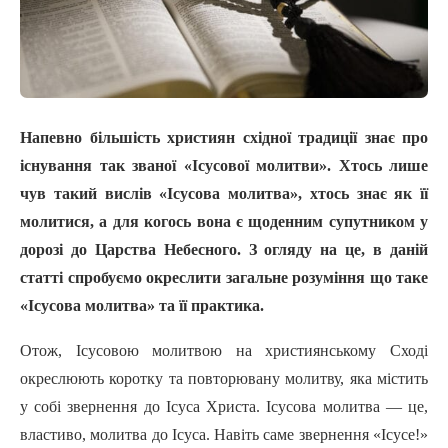
Напевно більшість християн східної традиції знає про
існування так званої «Ісусової молитви». Хтось лише
чув такий вислів «Ісусова молитва», хтось знає як її
молитися, а для когось вона є щоденним супутником у
дорозі до Царства Небесного. З огляду на це, в даній
статті спробуємо окреслити загальне розуміння що таке
«Ісусова молитва» та ïï практика.
Отож, Ісусовою молитвою на християнському Сході
окреслюють коротку та повторювану молитву, яка містить
у собі звернення до Icyca Христа. Ісусова молитва — це,
властиво, молитва до Icyca. Навіть саме звернення «Icyce!»