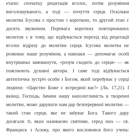
етапи: спочатку рецитація вголос, потім розуміння
виголошуваного, а тоді — почуття серця. Оскільки
молитва Ісусова є простою i короткою, то другий етап є
досить звуженим. Перевага коротких повторюваних
молитов є в тому, що відбувається перехід від рецитації
вголос відразу до молитви серця. Ісусова молитва не
розвиває наше розуміння, а навпаки — допомагає особі
внутрішньо замовкнути, «розум сходить до серця» — як
пояснюють духовні автори. I саме тоді відбувається
автентична зустріч особи з Богом, який перебуває у серці
людини: «Царство Боже є всередині вас!» (Лк. 17,21). I
вкінці, Господь, бачачи нашу наполегливість в творенні
молитви, може дарувати нам дар безперервної молитви —
такий стан серця, яке не забуває Бога. Такого дару
досягали ті, яких називаємо святими, серед них — св.
Франциск з Асижу, про якого висловився його учень: