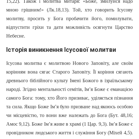
15,22). Також i молитва митаря: «Боже, змилуйся надо
мною грішним!» (Лк.18,13). Той, хто говорить Ісусову
молитву, просить у Бога пробачити його, помилувати,
відпустити гріхи та дати можливість осягнути Царство
Небесне.
Історія виникнення Ісусової молитви
Ісусова молитва є молитвою Нового Заповіту, але своїм
корінням вона сягає Старого Заповіту. Ïï коріння сягають
древнього біблійного культу Імені Божого в ізраїльському
народі. Згідно ментальності семітів, Ім’я Боже є еманацією
самого Бога: тому, хто Його призиває, уділяється пізнання
та сила. Якщо Боже Ім’я було призване над якоюсь особою
чи місцевістю, то вони вже належать до Бога (Бут. 48,16;
Амос 9,12). Боже Ім’я живе в храмі (1 Цар. 9,3). Ім’я Боже є
провідником людського життя i служіння Богу (Міхей 4,5).