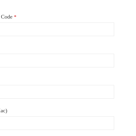
 Code
*
Час)