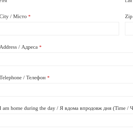
First
Last
Company
City / Місто
Zip
*
Name
*
Address / Адреса
*
Telephone / Телефон
*
I am home during the day / Я вдома впродовж дня (Time / 