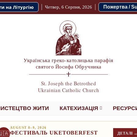
и на Літургію
Пожертва / S
Четвер, 6 Серпня, 2026
Українська греко-католицька парафія
святого Йосифа Обручника
St. Joseph the Betrothed
Ukrainian Catholic Church
ИСТЕЦТВО ЖИТИ
КАТЕХИЗАЦІЯ
РЕСУРС
AUGUST 8–9, 2026
ФЕСТИВАЛЬ UKETOBERFEST
🇺🇦
ДЕТАЛІ