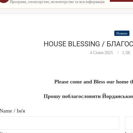
Програма, спонсорство, волонтерство та вся інформація
Новини
HOUSE BLESSING / БЛАГ
4 Січня 2025
1,5K
Please come and Bless our home t
Прошу поблагословити Йорданською
Name / Ім'я