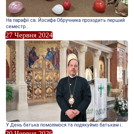
На парафії св. Йосифа Обручника проходить перший
семестр...
27 Червня 2024
У День батька помолімося та подякуймо батькам і...
20 Червня 2026