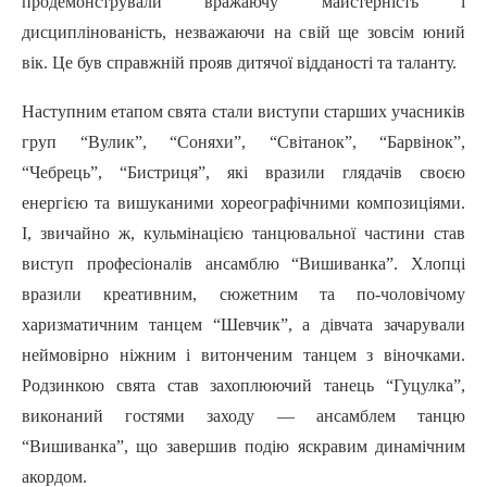
продемонстрували вражаючу майстерність і
дисциплінованість, незважаючи на свій ще зовсім юний
вік. Це був справжній прояв дитячої відданості та таланту.
Наступним етапом свята стали виступи старших учасників
груп “Вулик”, “Соняхи”, “Світанок”, “Барвінок”,
“Чебрець”, “Бистриця”, які вразили глядачів своєю
енергією та вишуканими хореографічними композиціями.
І, звичайно ж, кульмінацією танцювальної частини став
виступ професіоналів ансамблю “Вишиванка”. Хлопці
вразили креативним, сюжетним та по-чоловічому
харизматичним танцем “Шевчик”, а дівчата зачарували
неймовірно ніжним і витонченим танцем з віночками.
Родзинкою свята став захоплюючий танець “Гуцулка”,
виконаний гостями заходу — ансамблем танцю
“Вишиванка”, що завершив подію яскравим динамічним
акордом.