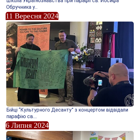
Школа Українознавства при парафії св. Йосифа
Обручника у...
11 Вересня 2024
Бійці “Культурного Десанту” з концертом відвідали
парафію св....
6 Липня 2024