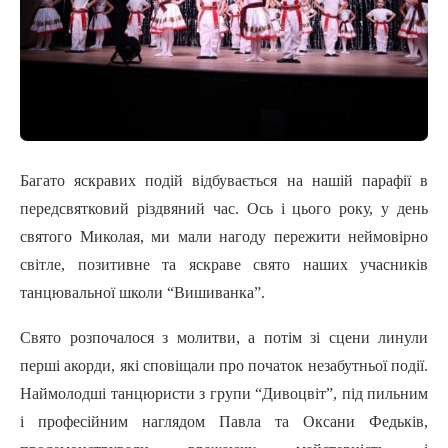
Багато яскравих подій відбувається на нашій парафії в
передсвятковий різдвяний час. Ось і цього року, у день
святого Миколая, ми мали нагоду пережити неймовірно
світле, позитивне та яскраве свято наших учасників
танцювальної школи “Вишиванка”.
Свято розпочалося з молитви, а потім зі сцени линули
перші акорди, які сповіщали про початок незабутньої події.
Наймолодші танцюристи з групи “Дивоцвіт”, під пильним
і професійним наглядом Павла та Оксани Федьків,