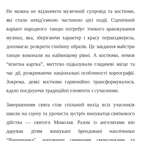
Не можна не відзначити музичний супровід та костюми,
які стали невід’ємною частиною цієї події. Сценічний
варіант народного танцю потребує тонкого аранжування
музики, яка, зберігаючи характер і красу першоджерела,
допомагає розкрити глибину образів. Це завдання майстри
танцю виконали на найвищому рівні. А костюми, немов
“візитна картка”, миттєво підказували глядачеві місце та
час дії, розкриваючи національні особливості хореографії.
Зокрема, деякі костюми гармонійно трансформувалися,
вдало поєднуючи традиційні елементи з сучасними.
Завершенням свята став спільний вихід всіх учасників
школи на сцену та урочиста зустріч винуватця святкового
дійства — святого Миколая. Разом із ангелятами він
дарував дітям вишукані брендовані наплічники
“Вишиванка”, наповнені смачними смаколиками та