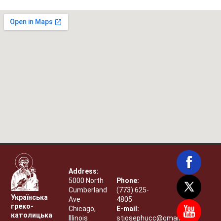
Address:
5000 North
Phone:
Cumberland
(773) 625-
Українська
Ave
4805
греко-
Chicago,
E-mail:
католицька
Illinois
stjosephucc@gmail.com