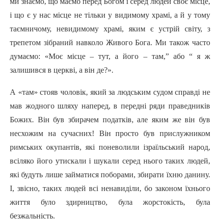
ми знаємо, що маємо перед Богом і серед людей своє місце,
і що є у нас місце не тільки у видимому храмі, а й у тому
таємничому, невидимому храмі, яким є устрій світу, з
трепетом зібраний навколо Живого Бога. Ми також часто
думаємо: «Моє місце – тут, а його – там,” або “ я ж
залишився в церкві, а він де?».
А «там» стояв чоловік, який за людським судом справді не
мав жодного шляху наперед, в передні ряди праведників
Божих. Він був збирачем податків, але яким же він був
несхожим на сучасних! Він просто був прислужником
римських окупантів, які поневолили ізраїльський народ,
всіляко його утискали і шукали серед нього таких людей,
які будуть лише займатися поборами, збирати їхню данину.
І, звісно, таких людей всі ненавиділи, бо законом їхнього
життя було здирництво, була жорстокість, була
безжальність.