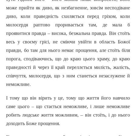
може прийти як диво, як незбагненне, зовсім несподіване
диво, коли праведність схиляється перед гріхом, коли
милосердя раптово проривається там, де мала б
проявитися правда – висока, безжальна правда. Він стоїть
весь у своєму грісі, не сміючи увійти в область Божої
правди, бо там для нього немає прощення, але стоїть біля
порога, сподіваючись, що до краю цього храму, до краю
праведності й через її край переллється милість, жалість,
співчуття, милосердя, що з ним станеться незаслужене й
неможливе.
І тому що він вірить у це, тому що життя його навчило
саме цього – що стається неможливе, і лише неможливе
робить людське життя можливим, – він стоїть, і до нього
доходить Боже прощення.