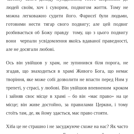
людей своїм, хоч і суворим, подвигом життя. Тому не
можна легковажно судити його. Фарисеї були людьми,
готовими нести тягар свого подвигу; але цей подвиг
розбивається об Божу правду тому, що з цього подвигу
вони черпали усвідомлення якоїсь вдаваної праведності,
але не досягали любові.
Ось він увійшов у храм, не зупинився біля порога, не
згадав, що знаходиться в храмі Живого Бога, що немає
творіння, яке може собі дозволити не впасти перед Ним у
трепеті, у страсі, у любові. Він увійшов впевненим кроком
і зайняв своє місце в храмі – бо він «має право» на це
місце; він живе достойно, за правилами Церкви, і тому
стоїть там, де, як йому здається, має право стояти.
Хіба це не страшно і не засуджуюче схоже на нас? Як часто