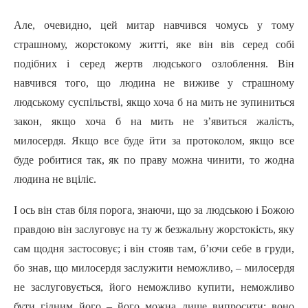
Але, очевидно, цей митар навчився чомусь у тому
страшному, жорстокому житті, яке він вів серед собі
подібних і серед жертв людського озлоблення. Він
навчився того, що людина не виживе у страшному
людському суспільстві, якщо хоча б на мить не зупиниться
закон, якщо хоча б на мить не з’явиться жалість,
милосердя. Якщо все буде йти за протоколом, якщо все
буде робитися так, як по праву можна чинити, то жодна
людина не вціліє.
І ось він став біля порога, знаючи, що за людською і Божою
правдою він заслуговує на ту ж безжальну жорстокість, яку
сам щодня застосовує; і він стояв там, б’ючи себе в груди,
бо знав, що милосердя заслужити неможливо, – милосердя
не заслуговується, його неможливо купити, неможливо
бути гідним його – його можна лише випросити; воно