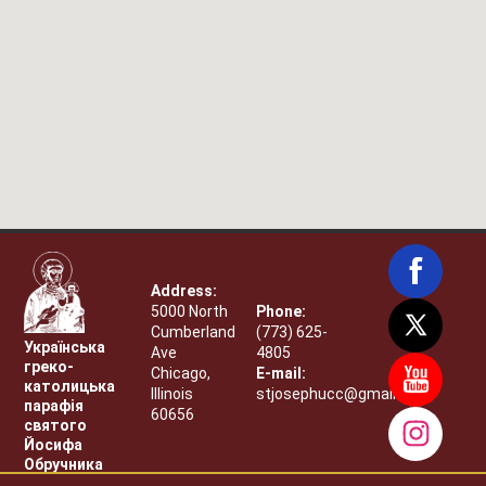
Address:
5000 North
Phone:
Cumberland
(773) 625-
Українська
Ave
4805
греко-
Chicago,
E-mail:
католицька
Illinois
stjosephucc@gmail.com
парафія
60656
святого
Йосифа
Обручника