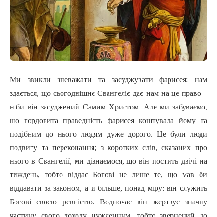
Ми звикли зневажати та засуджувати фарисея: нам
здається, що сьогоднішнє Євангеліє дає нам на це право –
ніби він засуджений Самим Христом. Але ми забуваємо,
що гордовита праведність фарисея коштувала йому та
подібним до нього людям дуже дорого. Це були люди
подвигу та переконання; з коротких слів, сказаних про
нього в Євангелії, ми дізнаємося, що він постить двічі на
тиждень, тобто віддає Богові не лише те, що мав би
віддавати за законом, а й більше, понад міру: він служить
Богові своєю ревністю. Водночас він жертвує значну
частину свого доходу нужденним, тобто звернений до