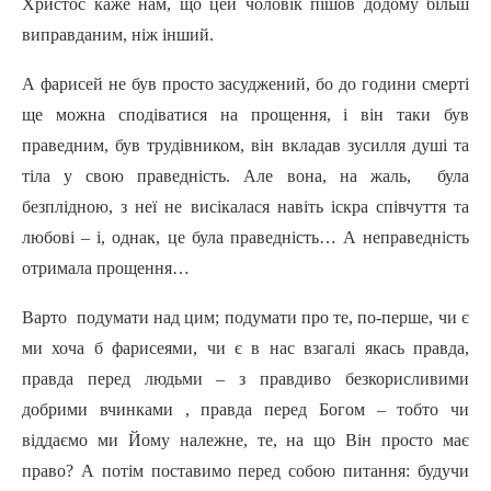
Христос каже нам, що цей чоловік пішов додому більш
виправданим, ніж інший.
А фарисей не був просто засуджений, бо до години смерті
ще можна сподіватися на прощення, і він таки був
праведним, був трудівником, він вкладав зусилля душі та
тіла у свою праведність. Але вона, на жаль, була
безплідною, з неї не висікалася навіть іскра співчуття та
любові – і, однак, це була праведність… А неправедність
отримала прощення…
Варто подумати над цим; подумати про те, по-перше, чи є
ми хоча б фарисеями, чи є в нас взагалі якась правда,
правда перед людьми – з правдиво безкорисливими
добрими вчинками , правда перед Богом – тобто чи
віддаємо ми Йому належне, те, на що Він просто має
право? А потім поставимо перед собою питання: будучи