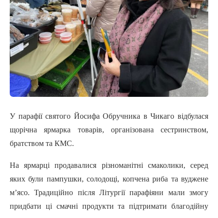
У парафії святого Йосифа Обручника в Чикаго відбулася
щорічна ярмарка товарів, організована сестринством,
братством та КМС.
На ярмарці продавалися різноманітні смаколики, серед
яких були пампушки, солодощі, копчена риба та вуджене
м’ясо. Традиційно після Літургії парафіяни мали змогу
придбати ці смачні продукти та підтримати благодійну