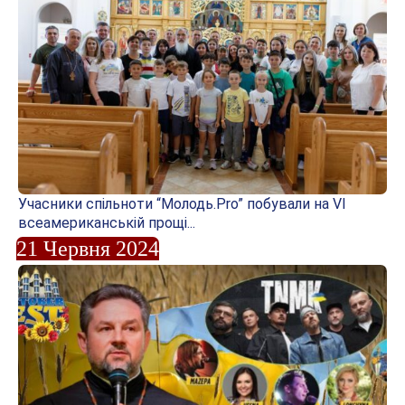
Учасники спільноти “Молодь.Pro” побували на VI
всеамериканській прощі...
21 Червня 2024