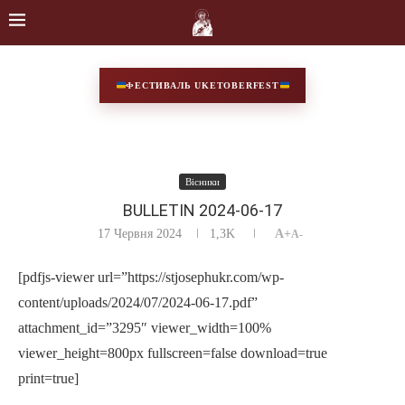
ФЕСТИВАЛЬ UKETOBERFEST
Вісники
BULLETIN 2024-06-17
17 Червня 2024
1,3K
A+
A-
[pdfjs-viewer url=”https://stjosephukr.com/wp-
content/uploads/2024/07/2024-06-17.pdf”
attachment_id=”3295″ viewer_width=100%
viewer_height=800px fullscreen=false download=true
print=true]