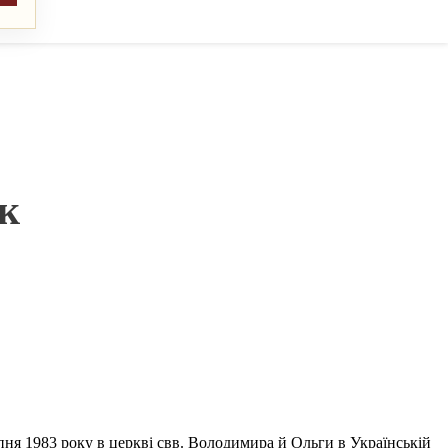
як
пня 1983 року в церкві свв. Володимира й Ольги в Українській