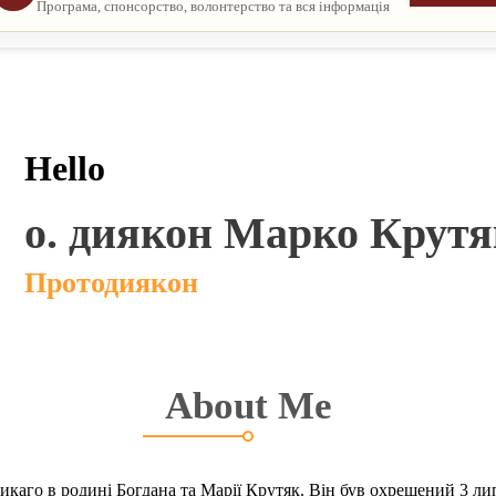
Програма, спонсорство, волонтерство та вся інформація
Hello
о. диякон Марко Крут
Протодиякон
About Me
каго в родині Богдана та Марії Крутяк. Він був охрещений 3 ли