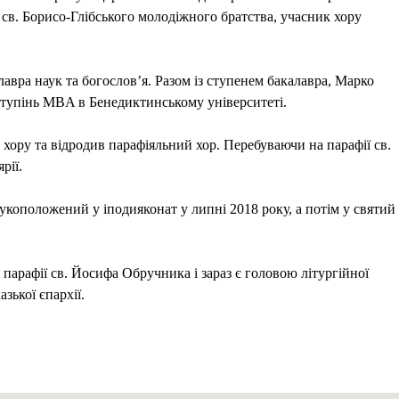
 св. Борисо-Глібського молодіжного братства, учасник хору
лавра наук та богослов’я. Разом із ступенем бакалавра, Марко
ступінь MBA в Бенедиктинському університеті.
 хору та відродив парафіяльний хор. Перебуваючи на парафії св.
рії.
рукоположений у іподияконат у липні 2018 року, а потім у святий
парафії св. Йосифа Обручника і зараз є головою літургійної
зької єпархії.