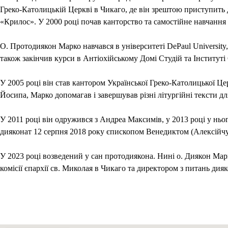
Греко-Католицькій Церкві в Чикаго, де він зрештою приступить д
«Крилос». У 2000 році почав канторство та самостійне навчання л
О. Протодиякон Марко навчався в університеті DePaul University,
також закінчив курси в Антіохійському Домі Студій та Інститут
У 2005 році він став кантором Української Греко-Католицької Це
Йосипа, Марко допомагав і завершував різні літургійні тексти д
У 2011 році він одружився з Андреа Максимів, у 2013 році у ньог
дияконат 12 серпня 2018 року єпископом Венедиктом (Алексійчу
У 2023 році возведений у сан протодиякона. Нині о. Диякон Марк
комісії єпархії св. Миколая в Чикаго та директором з питань дия