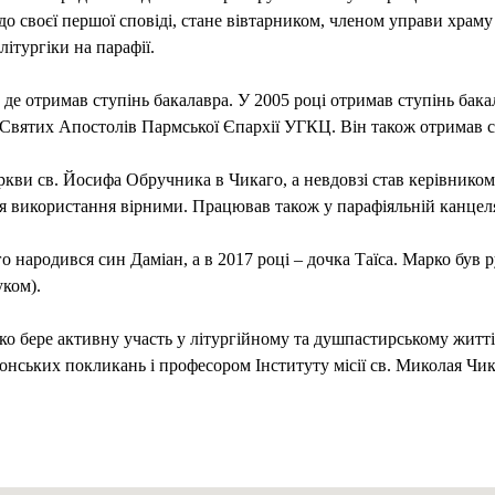
о своєї першої сповіді, стане вівтарником, членом управи храму
ітургіки на парафії.
 де отримав ступінь бакалавра. У 2005 році отримав ступінь бака
і Святих Апостолів Пармської Єпархії УГКЦ. Він також отримав 
ркви св. Йосифа Обручника в Чикаго, а невдовзі став керівником
ля використання вірними. Працював також у парафіяльній канцеля
о народився син Даміан, а в 2017 році – дочка Таїса. Марко був 
ком).
о бере активну участь у літургійному та душпастирському житті 
конських покликань і професором Інституту місії св. Миколая Чика